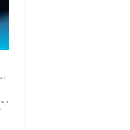
a
lah
anan
p