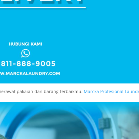
 merawat pakaian dan barang terbaikmu.
Marcka Profesional Laund