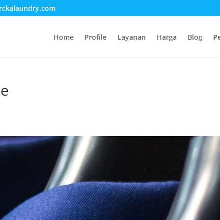
rckalaundry.com
Home
Profile
Layanan
Harga
Blog
P
ce