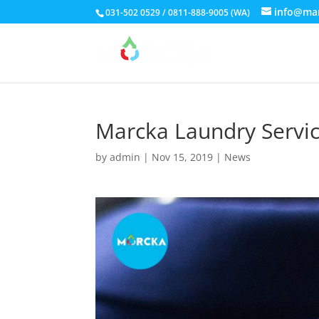
info@ma
031-502 0529 / 0811-888-9005 (WA)
Marcka Laundry Servi
by
admin
|
Nov 15, 2019
|
News